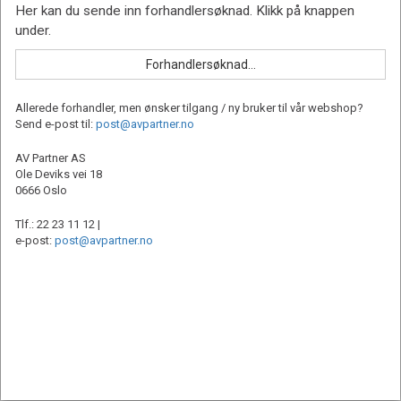
Allerede forhandler, men ønsker tilgang / ny bruker til vår webshop?
Send e-post til:
post@avpartner.no
AV Partner AS
Ole Deviks vei 18
0666 Oslo
Tlf.: 22 23 11 12 |
e-post:
post@avpartner.no