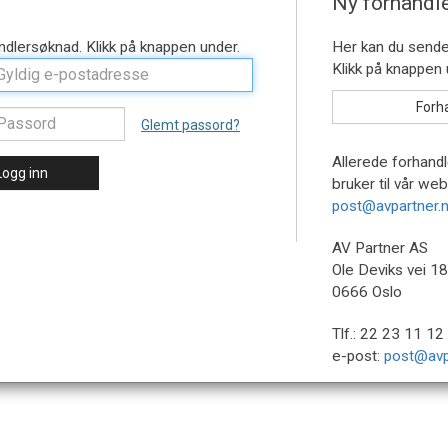
Ny forhandl
Glemt passord?
Allerede forhandl
Logg inn
bruker til vår we
post@avpartner.
AV Partner AS
Ole Deviks vei 18
0666 Oslo
Tlf.: 22 23 11 12 
e-post:
post@avp