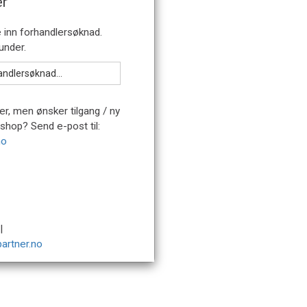
er
er, men ønsker tilgang / ny
bshop? Send e-post til:
no
|
artner.no