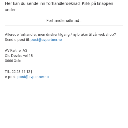
Allerede forhandler, men ønsker tilgang / ny bruker til vår webshop?
Send e-post til:
post@avpartner.no
AV Partner AS
Ole Deviks vei 18
0666 Oslo
Tlf.: 22 23 11 12 |
e-post:
post@avpartner.no