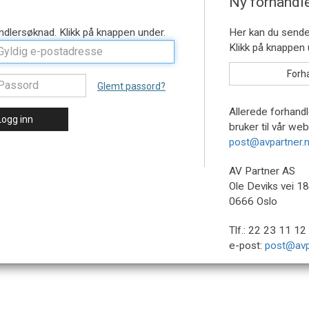
Ny forhandl
Glemt passord?
Allerede forhandl
Logg inn
bruker til vår we
post@avpartner.
AV Partner AS
Ole Deviks vei 18
0666 Oslo
Tlf.: 22 23 11 12 
e-post:
post@avp