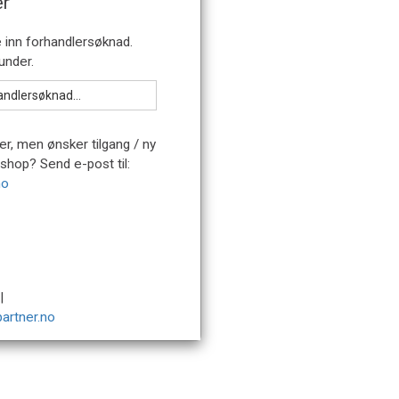
er
er, men ønsker tilgang / ny
bshop? Send e-post til:
no
|
artner.no