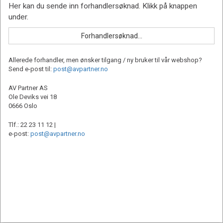
Allerede forhandler, men ønsker tilgang / ny bruker til vår webshop?
Send e-post til:
post@avpartner.no
AV Partner AS
Ole Deviks vei 18
0666 Oslo
Tlf.: 22 23 11 12 |
e-post:
post@avpartner.no