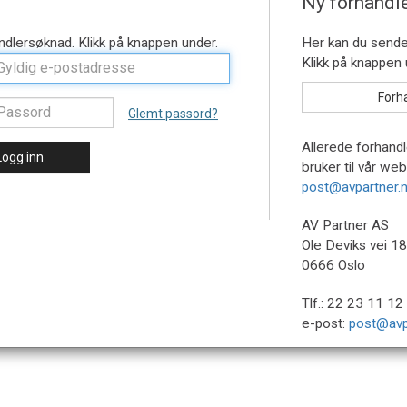
Ny forhandl
Glemt passord?
Allerede forhandl
Logg inn
bruker til vår we
post@avpartner.
AV Partner AS
Ole Deviks vei 18
0666 Oslo
Tlf.: 22 23 11 12 
e-post:
post@avp