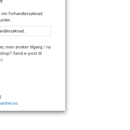
er
er, men ønsker tilgang / ny
bshop? Send e-post til:
no
|
artner.no