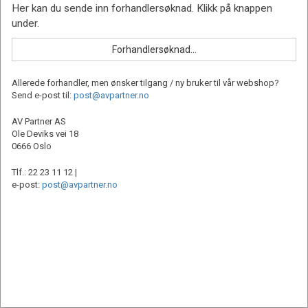
Allerede forhandler, men ønsker tilgang / ny bruker til vår webshop?
Send e-post til:
post@avpartner.no
AV Partner AS
Ole Deviks vei 18
0666 Oslo
Tlf.: 22 23 11 12 |
e-post:
post@avpartner.no