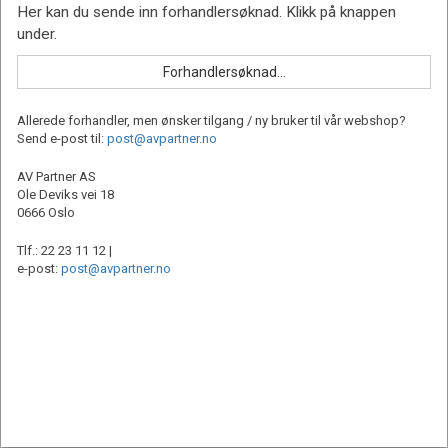
Allerede forhandler, men ønsker tilgang / ny bruker til vår webshop?
Send e-post til:
post@avpartner.no
AV Partner AS
Ole Deviks vei 18
0666 Oslo
Tlf.: 22 23 11 12 |
e-post:
post@avpartner.no