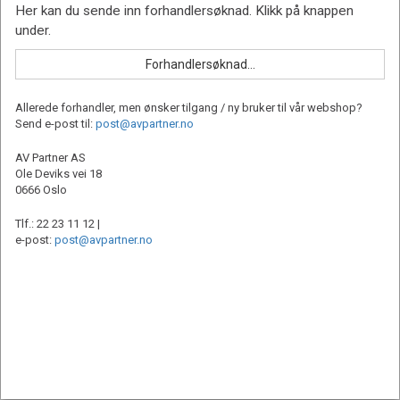
Allerede forhandler, men ønsker tilgang / ny bruker til vår webshop?
Send e-post til:
post@avpartner.no
AV Partner AS
Ole Deviks vei 18
0666 Oslo
Tlf.: 22 23 11 12 |
e-post:
post@avpartner.no