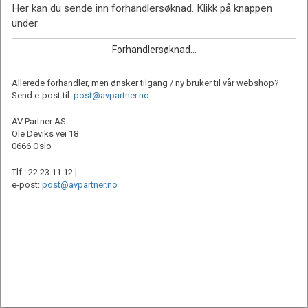
Allerede forhandler, men ønsker tilgang / ny bruker til vår webshop?
Send e-post til:
post@avpartner.no
AV Partner AS
Ole Deviks vei 18
0666 Oslo
Tlf.: 22 23 11 12 |
e-post:
post@avpartner.no