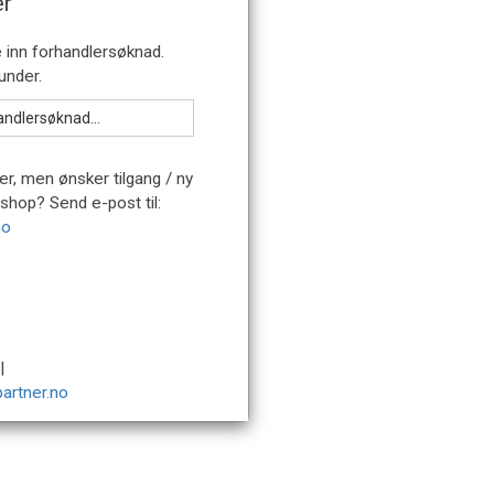
er
er, men ønsker tilgang / ny
bshop? Send e-post til:
no
|
artner.no