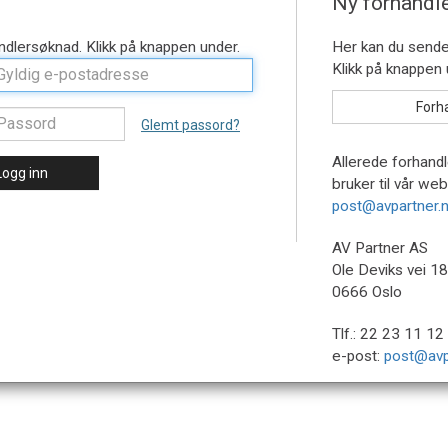
Ny forhandl
Glemt passord?
Allerede forhandl
Logg inn
bruker til vår we
post@avpartner.
AV Partner AS
Ole Deviks vei 18
0666 Oslo
Tlf.: 22 23 11 12 
e-post:
post@avp