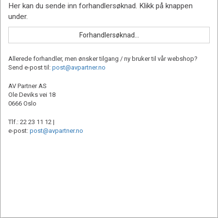
Allerede forhandler, men ønsker tilgang / ny bruker til vår webshop?
Send e-post til:
post@avpartner.no
AV Partner AS
Ole Deviks vei 18
0666 Oslo
Tlf.: 22 23 11 12 |
e-post:
post@avpartner.no