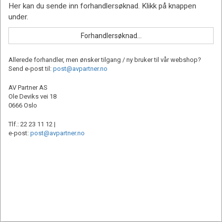
Allerede forhandler, men ønsker tilgang / ny bruker til vår webshop?
Send e-post til:
post@avpartner.no
AV Partner AS
Ole Deviks vei 18
0666 Oslo
Tlf.: 22 23 11 12 |
e-post:
post@avpartner.no