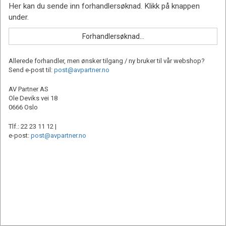
Allerede forhandler, men ønsker tilgang / ny bruker til vår webshop?
Send e-post til:
post@avpartner.no
AV Partner AS
Ole Deviks vei 18
0666 Oslo
Tlf.: 22 23 11 12 |
e-post:
post@avpartner.no