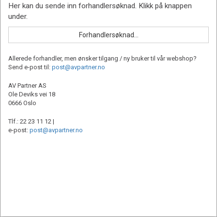
Allerede forhandler, men ønsker tilgang / ny bruker til vår webshop?
Send e-post til:
post@avpartner.no
AV Partner AS
Ole Deviks vei 18
0666 Oslo
Tlf.: 22 23 11 12 |
e-post:
post@avpartner.no