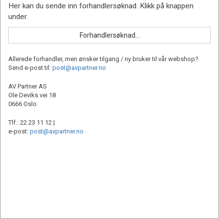
Allerede forhandler, men ønsker tilgang / ny bruker til vår webshop?
Send e-post til:
post@avpartner.no
AV Partner AS
Ole Deviks vei 18
0666 Oslo
Tlf.: 22 23 11 12 |
e-post:
post@avpartner.no